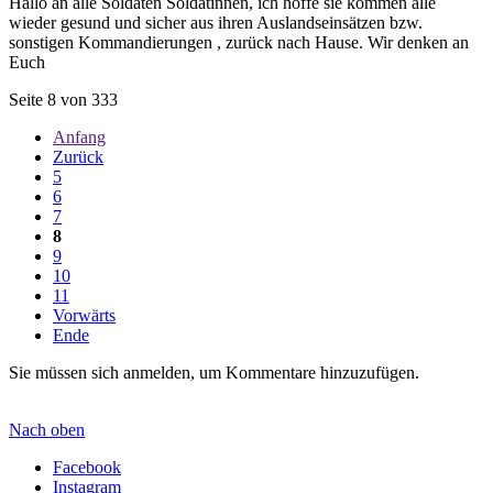
Hallo an alle Soldaten Soldatinnen, ich hoffe sie kommen alle
wieder gesund und sicher aus ihren Auslandseinsätzen bzw.
sonstigen Kommandierungen , zurück nach Hause. Wir denken an
Euch
Seite 8 von 333
Anfang
Zurück
5
6
7
8
9
10
11
Vorwärts
Ende
Sie müssen sich anmelden, um Kommentare hinzuzufügen.
Nach oben
Facebook
Instagram