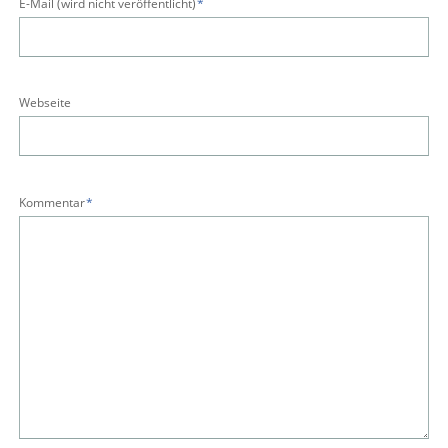
Pflichtfeld
E-Mail (wird nicht veröffentlicht)
*
Webseite
Pflichtfeld
Kommentar
*