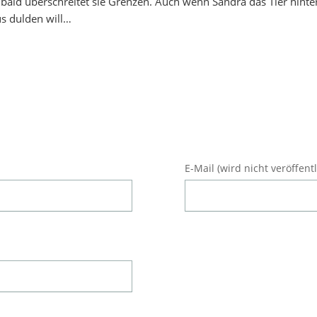
ald überschreitet sie Grenzen. Auch wenn Sandra das Tier hinte
s dulden will…
Pflichtfeld
E-Mail (wird nicht veröffentl