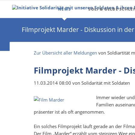
NEWS
SOLI & GELBE SCHLEI
Solidarität Newsletter
Gelbe Schleife
Filmprojekt Marder - Diskussion in der
Entstehung
Gelbes Band der Verb
Zur Übersicht aller Meldungen
von Soldiartität 
Briefe & Päckchen sen
Filmprojekt Marder - Di
11.03.2014 08:00
von Solidarität mit Soldaten
Immer wieder und i
Familien auseinand
präsenter ist als oft angenommen.
Ein solches Filmprojekt läuft gerade an der Fi
Der Film „Marder“ erzählt vom steinigen Weg ei