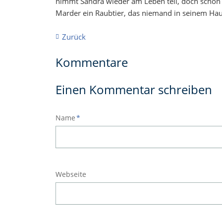
nimmt Sandra wieder am Leben teil, doch schon b
Marder ein Raubtier, das niemand in seinem Hau
Zurück
Kommentare
Einen Kommentar schreiben
Pflichtfeld
Name
*
Webseite