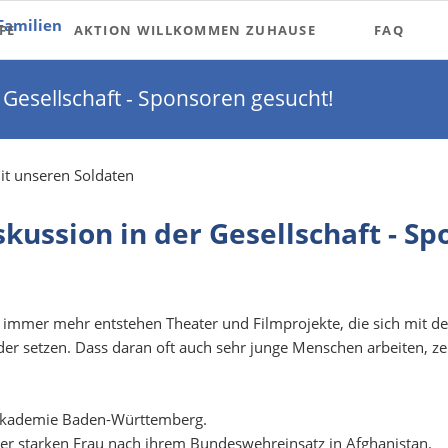
FE
AKTION WILLKOMMEN ZUHAUSE
FAQ
 Gesellschaft - Sponsoren gesucht!
undenheit
mit unseren Soldaten
den
skussion in der Gesellschaft - S
mmer mehr entstehen Theater und Filmprojekte, die sich mit der
er setzen. Dass daran oft auch sehr junge Menschen arbeiten, zei
lmakademie Baden-Württemberg.
ner starken Frau nach ihrem Bundeswehreinsatz in Afghanistan.