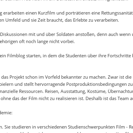
arbeiten einen Kurzfilm und porträtieren eine Rettungssanitäter
en Umfeld und sie Zeit braucht, das Erlebte zu verarbeiten.
he Diskussionen mit und über Soldaten anstoßen, denn auch wenn
gehörigen oft noch lange nicht vorbei.
in Filmblog starten, in dem die Studenten über ihre Fortschritte
, das Projekt schon im Vorfeld bekannter zu machen. Zwar ist di
uspielern und stellt hervorragende Postproduktionsbedingungen z
inanzielle Ressourcen. Reisen, Ausstattung, Kostüme, Übernachtun
hne das der Film nicht zu realisieren ist. Deshalb ist das Team
demie:
. Sie studieren in verschiedenen Studienschwerpunkten Film - Re