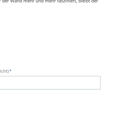
r der Wand mehr und mehr fasziniert, bleibt der
icht)
*