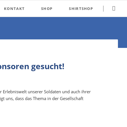
Navigation
KONTAKT
SHOP
SHIRTSHOP
überspringen
Impressum
Datenschutz
Datenschutz Social Media
ponsoren gesucht!
 Erlebniswelt unserer Soldaten und auch ihrer
gt uns, dass das Thema in der Gesellschaft