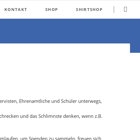
Navigation
KONTAKT
SHOP
SHIRTSHOP
überspringen
Impressum
Datenschutz
Datenschutz Social Media
visten, Ehrenamtliche und Schüler unterwegs,
rschrecken und das Schlimnste denken, wenn z.B.
rumlaufen, um Spenden zu sammeln, freuen sich