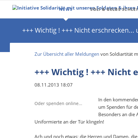
NEWS
SOLI & GELBE SCHLEI
Solidarität Newsletter
Gelbe Schleife
+++ Wichtig ! +++ Nicht erschrecken...
Entstehung
Gelbes Band der Verb
Zur Übersicht aller Meldungen
von Soldiartität 
Briefe & Päckchen sen
+++ Wichtig ! +++ Nicht 
08.11.2013 18:07
In den kommenden 
Oder spenden online...
um Spenden für de
Besonders an die A
Uniformierte an der Tür klingeln!
Ach und noch etwas: die Herren und Damen, die 