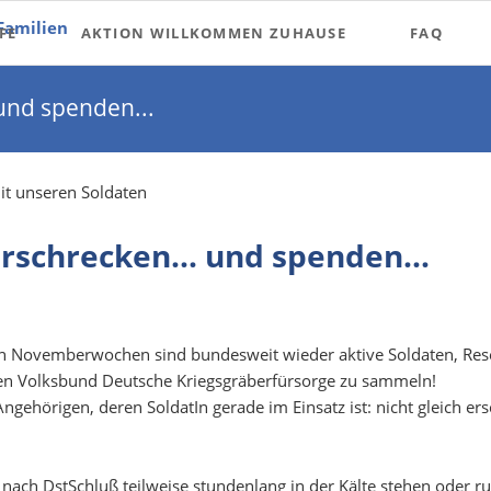
FE
AKTION WILLKOMMEN ZUHAUSE
FAQ
 und spenden...
undenheit
mit unseren Soldaten
den
erschrecken... und spenden...
Novemberwochen sind bundesweit wieder aktive Soldaten, Reser
n Volksbund Deutsche Kriegsgräberfürsorge zu sammeln!
ngehörigen, deren SoldatIn gerade im Einsatz ist: nicht gleich e
nach DstSchluß teilweise stundenlang in der Kälte stehen oder 