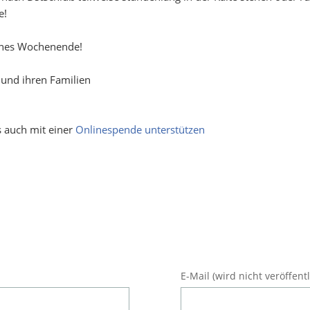
e!
hönes Wochenende!
n und ihren Familien
s auch mit einer
Onlinespende unterstützen
Pflichtfeld
E-Mail (wird nicht veröffentl