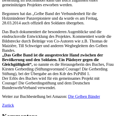
Bestellung im Buchhandel kann das Buch zugunsten eines
gemeinützigen Projektes erworben werden.
Begonnen hat das „Gelbe Band der Verbundenheit für die
Holzmindener Panzerpioniere und da wurde es am Freitag,
28.03.2014 auch offiziell den Soldaten übergeben.
Das Buch dokumentiert die besonderen Augenblicke und die
eindrucksvolle Entwicklung des Projektes. Kommentiert wurde die
Bildstrecke durch Beiträge von Co-Autoren wie z.B. Thomas de
Maizière, Till Schweiger und anderen Wegbegleitern des Gelben
Bandes.
„Das Gelbe Band ist die ausgestreckte Hand zwischen der
Bevölkerung und den Soldaten. Ein Plädoyer gegen die
Gleichgültigkeit“,
so nannte es die Herausgeberin des Buches, Frau
Kirsten Gerberding (Stiftungsvorstand Courage! Die Gerberding
Stiftung), bei der Übergabe an den Kdr des PzPiBtl 1.
Der Erlös des Buches wird für ein gemeinsames Projekt mit
Courage! Die Gerberdingstiftung und dem Deutschen
BundeswehrVerband verwendet.
Weiter zur Buchbestellung bei Amazon:
Die Gelben Bänder
Zurück