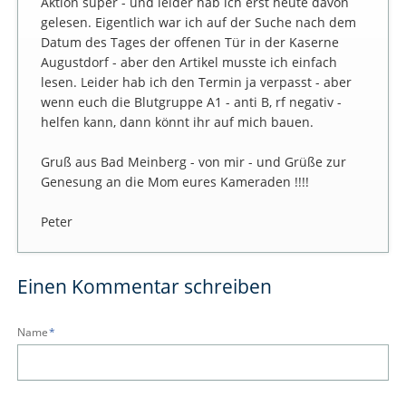
Aktion super - und leider hab ich erst heute davon
gelesen. Eigentlich war ich auf der Suche nach dem
Datum des Tages der offenen Tür in der Kaserne
Augustdorf - aber den Artikel musste ich einfach
lesen. Leider hab ich den Termin ja verpasst - aber
wenn euch die Blutgruppe A1 - anti B, rf negativ -
helfen kann, dann könnt ihr auf mich bauen.
Gruß aus Bad Meinberg - von mir - und Grüße zur
Genesung an die Mom eures Kameraden !!!!
Peter
Einen Kommentar schreiben
Pflichtfeld
Name
*